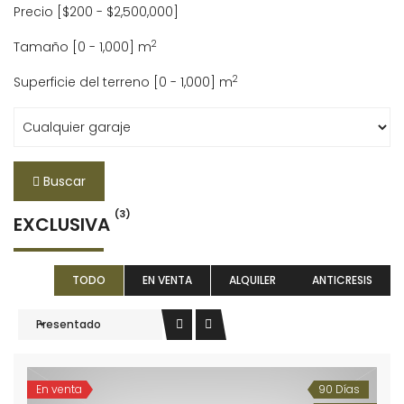
Precio [
$200
-
$2,500,000
]
2
Tamaño [
0
-
1,000
] m
2
Superficie del terreno [
0
-
1,000
] m
Buscar
(3)
EXCLUSIVA
TODO
EN VENTA
ALQUILER
ANTICRESIS
Presentado
En venta
90 Días