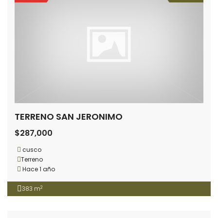
TERRENO SAN JERONIMO
$287,000
cusco
Terreno
Hace 1 año
2
383 m