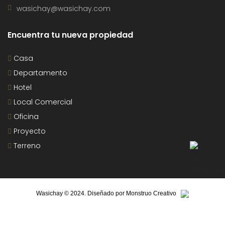
wasichay@wasichay.com
Encuentra tu nueva propiedad
Casa
Departamento
Hotel
Local Comercial
Oficina
Proyecto
Terreno
Wasichay © 2024. Diseñado por
Monstruo Creativo
INICIO
PROYECTOS INMOBILIARIOS
CONTÁCTANOS