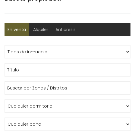
En venta
Alquiler
Anticresis