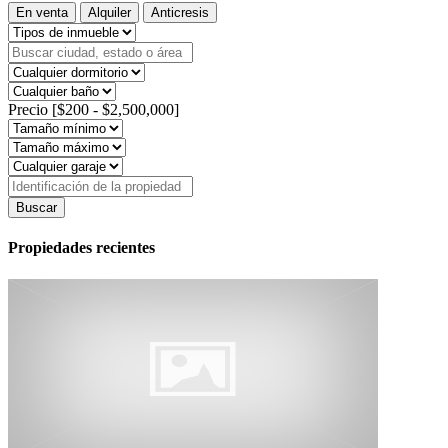
En venta
Alquiler
Anticresis
Precio [
$200
-
$2,500,000
]
Buscar
Propiedades recientes