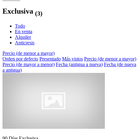
Exclusiva
(3)
Todo
En venta
Alquiler
Anticresis
Precio (de menor a mayor)
Orden por defecto
Presentado
Más vistos
Precio (de menor a mayor)
Precio (de mayor a menor)
Fecha (antigua a nueva)
Fecha (de nueva
a antigua)
90 Días
Exclusiva