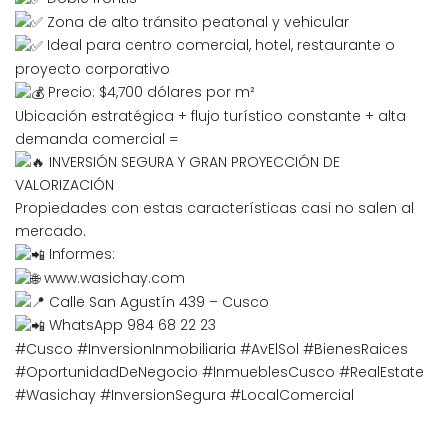
Zona de alto tránsito peatonal y vehicular
Ideal para centro comercial, hotel, restaurante o
proyecto corporativo
Precio: $4,700 dólares por m²
Ubicación estratégica + flujo turístico constante + alta
demanda comercial =
INVERSIÓN SEGURA Y GRAN PROYECCIÓN DE
VALORIZACIÓN
Propiedades con estas características casi no salen al
mercado.
Informes:
www.wasichay.com
Calle San Agustín 439 – Cusco
WhatsApp 984 68 22 23
#Cusco
#InversionInmobiliaria
#AvElSol
#BienesRaices
#OportunidadDeNegocio
#InmueblesCusco
#RealEstate
#Wasichay
#InversionSegura
#LocalComercial