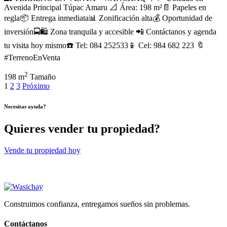
Avenida Principal Túpac Amaru 📐 Área: 198 m²📄 Papeles en
regla📦 Entrega inmediata📊 Zonificación alta💰 Oportunidad de
inversión🚍🛍️ Zona tranquila y accesible 📲 Contáctanos y agenda
tu visita hoy mismo☎️ Tel: 084 252533📱 Cel: 984 682 223 🔖
#TerrenoEnVenta
2
198 m
Tamaño
1
2
3
Próximo
Necesitas ayuda?
Quieres vender tu propiedad?
Vende tu propiedad hoy
Construimos confianza, entregamos sueños sin problemas.
Contáctanos