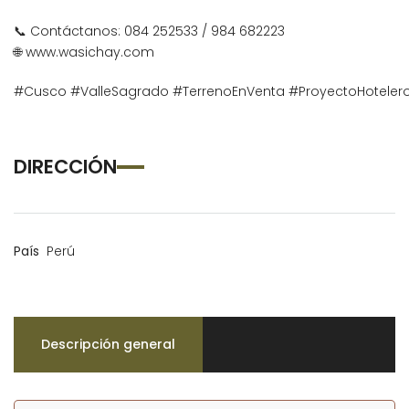
📞 Contáctanos: 084 252533 / 984 682223
🌐 www.wasichay.com
#Cusco
#ValleSagrado
#TerrenoEnVenta
#ProyectoHoteler
DIRECCIÓN
País
Perú
Descripción general