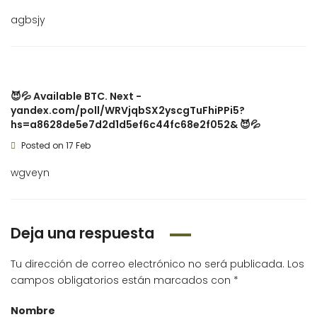
agbsjy
😈💦 Available BTC. Next -
yandex.com/poll/WRVjqbSX2yscgTuFhiPPi5?
hs=a8628de5e7d2d1d5ef6c44fc68e2f052& 😈💦
Posted on 17 Feb
wgveyn
Deja una respuesta
Tu dirección de correo electrónico no será publicada.
Los
campos obligatorios están marcados con
*
Nombre