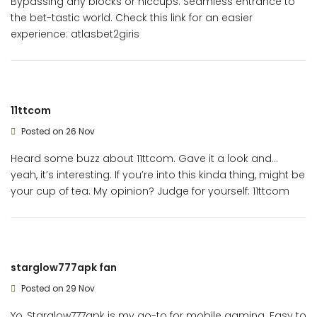
Bypassing any blocks or hiccups. Seamless entrance to
the bet-tastic world. Check this link for an easier
experience:
atlasbet2giris
11ttcom
Posted on 26 Nov
Heard some buzz about 11ttcom. Gave it a look and…
yeah, it’s interesting. If you’re into this kinda thing, might be
your cup of tea. My opinion? Judge for yourself:
11ttcom
starglow777apk fan
Posted on 29 Nov
Yo, Starglow777apk is my go-to for mobile gaming. Easy to