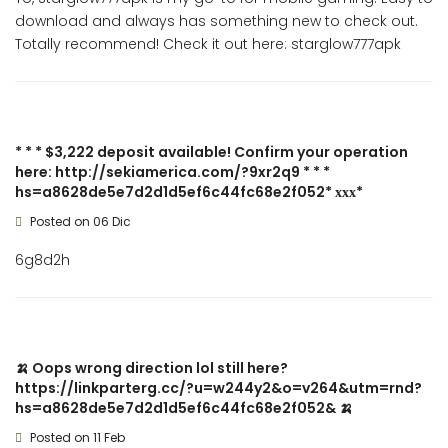
download and always has something new to check out.
Totally recommend! Check it out here:
starglow777apk
* * * $3,222 deposit available! Confirm your operation
here: http://sekiamerica.com/?9xr2q9 * * *
hs=a8628de5e7d2d1d5ef6c44fc68e2f052* ххх*
Posted on 06 Dic
6g8d2h
🍌 Oops wrong direction lol still here?
https://linkparterg.cc/?u=w244y2&o=v264&utm=rnd?
hs=a8628de5e7d2d1d5ef6c44fc68e2f052& 🍌
Posted on 11 Feb