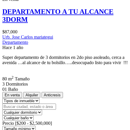
DEPARTAMENTO A TU ALCANCE
3DORM
$87,000
Urb. Jose Carlos mariategui
Departamento
Hace 1 año
Super departamento de 3 dormitorios en 2do piso asoleado, cerca a
avenida …al alcance de tu bolsillo…..desocupado listo para vivir !!!
2
80 m
Tamaño
3
Dormitorios
01
Baño
En venta
Alquiler
Anticresis
Precio [
$200
-
$2,500,000
]