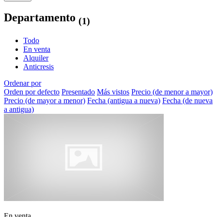
Departamento
(1)
Todo
En venta
Alquiler
Anticresis
Ordenar por
Orden por defecto
Presentado
Más vistos
Precio (de menor a mayor)
Precio (de mayor a menor)
Fecha (antigua a nueva)
Fecha (de nueva
a antigua)
En venta