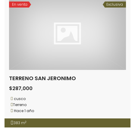
En venta
Exclusiva
TERRENO SAN JERONIMO
$287,000
cusco
Terreno
Hace 1 año
2
383 m