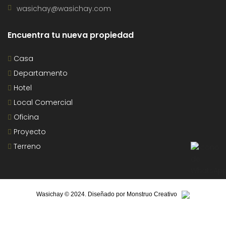
wasichay@wasichay.com
Encuentra tu nueva propiedad
Casa
Departamento
Hotel
Local Comercial
Oficina
Proyecto
Terreno
Wasichay © 2024. Diseñado por
Monstruo Creativo
INICIO
PROYECTOS INMOBILIARIOS
CONTÁCTANOS