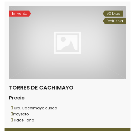
En venta
90 Días
Exclusiva
TORRES DE CACHIMAYO
Precio
Urb. Cachimayo cusco
Proyecto
Hace 1 año