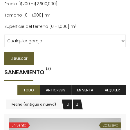
Precio [
$200
-
$2,500,000
]
2
Tamaño [
0
-
1,000
] m
2
Superficie del terreno [
0
-
1,000
] m
Buscar
(3)
SANEAMIENTO
TODO
ANTICRESIS
EN VENTA
ALQUILER
Fecha (antigua a nueva)
En venta
Exclusiva