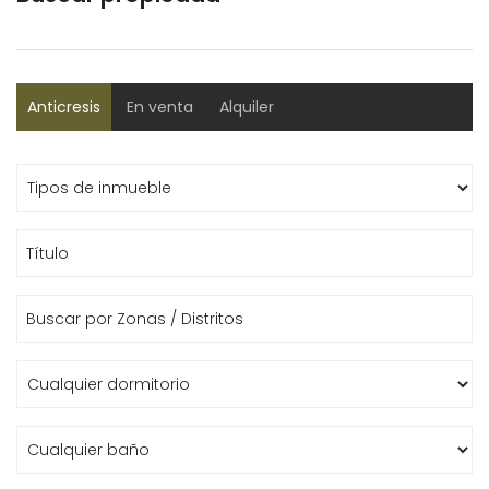
Anticresis
En venta
Alquiler