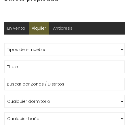
En venta
Alquiler
Anticresis