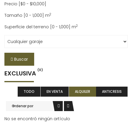
Precio [
$0
-
$10,000
]
2
Tamaño [
0
-
1,000
] m
2
Superficie del terreno [
0
-
1,000
] m
Buscar
(0)
EXCLUSIVA
TODO
EN VENTA
ALQUILER
ANTICRESIS
Ordenar por
No se encontró ningún artículo