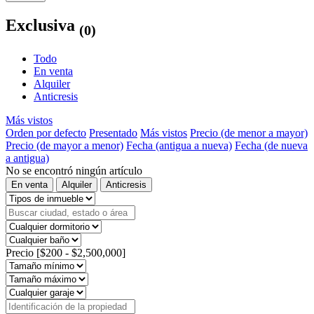
Exclusiva
(0)
Todo
En venta
Alquiler
Anticresis
Más vistos
Orden por defecto
Presentado
Más vistos
Precio (de menor a mayor)
Precio (de mayor a menor)
Fecha (antigua a nueva)
Fecha (de nueva
a antigua)
No se encontró ningún artículo
En venta
Alquiler
Anticresis
Precio [
$200
-
$2,500,000
]