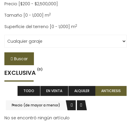
Precio [
$200
-
$2,500,000
]
2
Tamaño [
0
-
1,000
] m
2
Superficie del terreno [
0
-
1,000
] m
Buscar
(0)
EXCLUSIVA
TODO
EN VENTA
ALQUILER
ANTICRESIS
Precio (de mayor a menor)
No se encontró ningún artículo