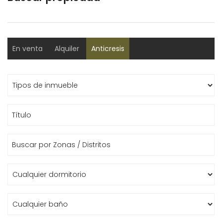
En venta
Alquiler
Anticresis