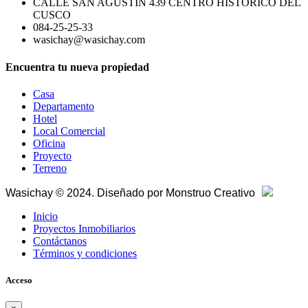
CALLE SAN AGUSTIN 439 CENTRO HISTORICO DEL
CUSCO
084-25-25-33
wasichay@wasichay.com
Encuentra tu nueva propiedad
Casa
Departamento
Hotel
Local Comercial
Oficina
Proyecto
Terreno
Wasichay © 2024. Diseñado por
Monstruo Creativo
Inicio
Proyectos Inmobiliarios
Contáctanos
Términos y condiciones
Acceso