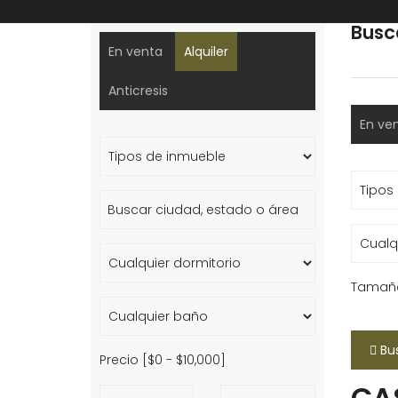
Busc
En venta
Alquiler
Anticresis
En ve
Tamaño
Bu
Precio [
$0
-
$10,000
]
CA