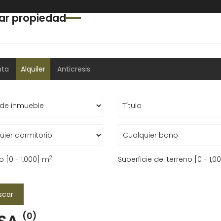
ar propiedad
nta
Alquiler
Anticresis
2
 [
0
-
1,000
] m
Superficie del terreno [
0
-
1,0
scar
SA
(0)